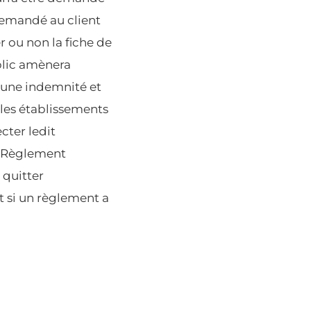
a demandé au client
r ou non la fiche de
blic amènera
cune indemnité et
les établissements
cter ledit
u Règlement
à quitter
 si un règlement a