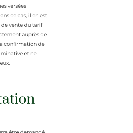
mes versées
s ce cas, il en est
 de vente du tarif
rectement auprès de
la confirmation de
ominative et ne
reux.
ation
ourra être demandé