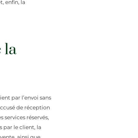
, enfin, la
 la
ent par l’envoi sans
’accusé de réception
s services réservés,
 par le client, la
-vente, ainsi que