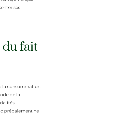
senter ses
du fait
 de la consommation,
Code de la
dalités
vec prépaiement ne